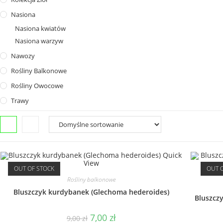
Nasiona
Nasiona kwiatów
Nasiona warzyw
Nawozy
Rośliny Balkonowe
Rośliny Owocowe
Trawy
Quick
View
OUT OF STOCK
OUT 
Rośliny balkonowe
Bluszczyk kurdybanek (Glechoma hederoides)
Bluszcz
Pierwotna
Aktualna
7,00
zł
9,00
zł
cena
cena