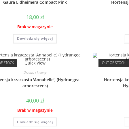
Gaura Lidheimera Compact Pink
Hortensj
18,00
zł
Brak w magazynie
Dowiedz się więcej
OF STOCK
Quick View
OUT OF STOCK
Drzewa i krzewy
ensja krzaczasta 'Annabelle’, (Hydrangea
Hortensja k
arborescens)
Hy
40,00
zł
Brak w magazynie
Dowiedz się więcej