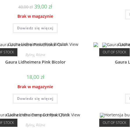
Pierwotna
Aktualna
39,00
zł
40,00
zł
cena
cena
wynosiła:
wynosi:
Brak w magazynie
40,00 zł.
39,00 zł.
Dowiedz się więcej
Quick View
OF STOCK
OUT OF STOCK
Byliny
,
Różne
Gaura Lidheimera Pink Bicolor
Gaura L
18,00
zł
Brak w magazynie
Dowiedz się więcej
Quick View
OF STOCK
OUT OF STOCK
Byliny
,
Różne