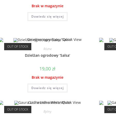
wynosiła:
wynosi:
Brak w magazynie
9,00 zł.
7,00 zł.
Dowiedz się więcej
Quick View
OUT OF STOCK
OUT 
Różne
Dzielżan ogrodowy 'Salsa’
19,00
zł
Brak w magazynie
Dowiedz się więcej
Quick View
OUT OF STOCK
OUT 
Byliny