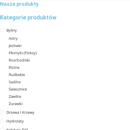
Nasze produkty
Kategorie produktów
Byliny
Astry
Jeżówki
Płomyki (Floksy)
Rozchodniki
Różne
Rudbekie
Sadźce
Świecznice
Zawilce
Żurawki
Drzewa I Krzewy
Hydrolaty
Kolekcja Ziół