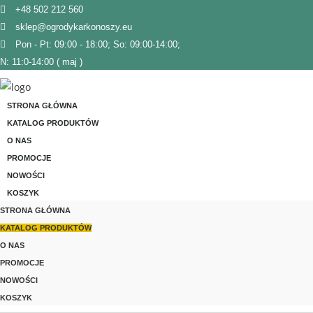
Skip
+48 502 212 560
to
sklep@ogrodykarkonoszy.eu
content
Pon - Pt: 09:00 - 18:00; So: 09:00-14:00;
N: 11:0-14:00 ( maj )
STRONA GŁÓWNA
KATALOG PRODUKTÓW
O NAS
PROMOCJE
NOWOŚCI
KOSZYK
STRONA GŁÓWNA
KATALOG PRODUKTÓW
O NAS
PROMOCJE
NOWOŚCI
KOSZYK