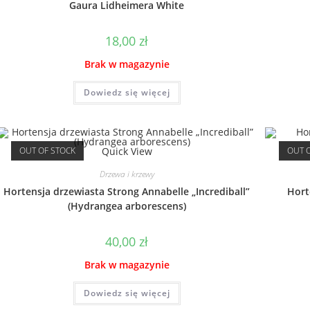
Gaura Lidheimera White
18,00
zł
Brak w magazynie
Dowiedz się więcej
OUT OF STOCK
Quick View
OUT 
Drzewa i krzewy
Hortensja drzewiasta Strong Annabelle „Incrediball”
Hort
(Hydrangea arborescens)
40,00
zł
Brak w magazynie
Dowiedz się więcej