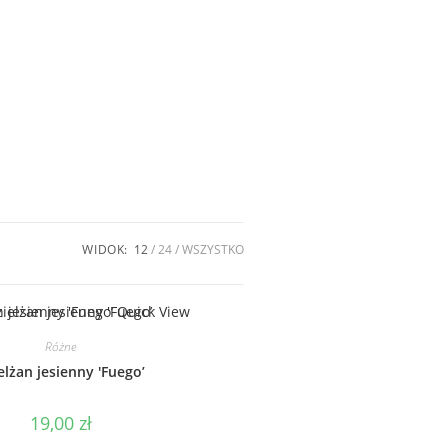
WIDOK:
12
24
WSZYSTKO
Quick View
Różne
elżan jesienny 'Fuego’
19,00
zł