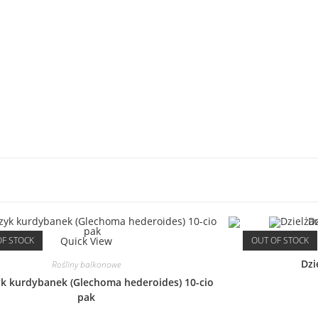
OF STOCK
Quick View
OUT OF STOCK
Dzi
Rośliny balkonowe
yk kurdybanek (Glechoma hederoides) 10-cio
pak